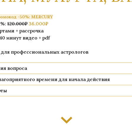
ромокод -50%: MERCURY
0%:
120.000₽
36.000₽
ртами + рассрочка
40 минут видео + pdf
 для профессиональных астрологов
гия вопроса
лагоприятного времени для начала действия
рты