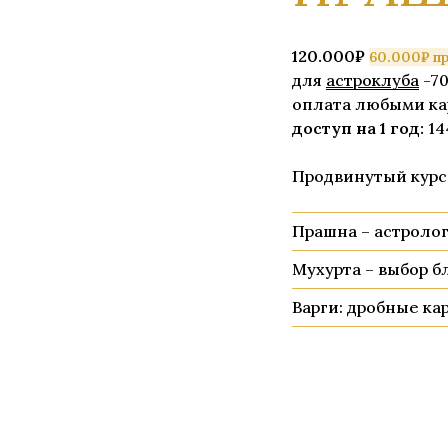
120.000₽
60.000₽ п
для
астроклуба
-7
оплата любыми ка
доступ на 1 год:
14
Продвинутый курс
Прашна – астроло
Мухурта – выбор б
Варги: дробные ка