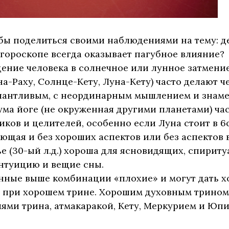
 бы поделиться своими наблюдениями на тему: д
в гороскопе всегда оказывает пагубное влияние?
ждение человека в солнечное или лунное затмен
а-Раху, Солнце-Кету, Луна-Кету) часто делают ч
лантливым, с неординарным мышлением и знам
ума йоге (не окруженная другими планетами) час
иков и целителей, особенно если Луна стоит в 6
ающая и без хороших аспектов или без аспектов 
ье (30-ый л.д.) хороша для ясновидящих, спирит
нтуицию и вещие сны.
енные выше комбинации «плохие» и могут дать 
о при хорошем трине. Хорошим духовным трином
лями трина, атмакаракой, Кету, Меркурием и Юпи