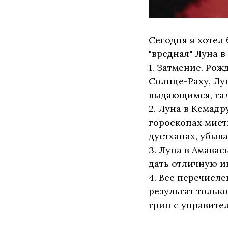
Сегодня я хотел
"вредная" Луна 
1. Затмение. Ро
Солнце-Раху, Лун
выдающимся, та
2. Луна в Кемадр
гороскопах мист
дустханах, убыв
3. Луна в Амавас
дать отличную и
4. Все перечисл
результат тольк
трин с управите