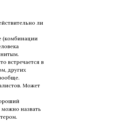
ействительно ли
ие (комбинации
еловека
енитым.
то встречается в
ом, других
вообще.
уалистов. Может
хороший
 можно назвать
тером.