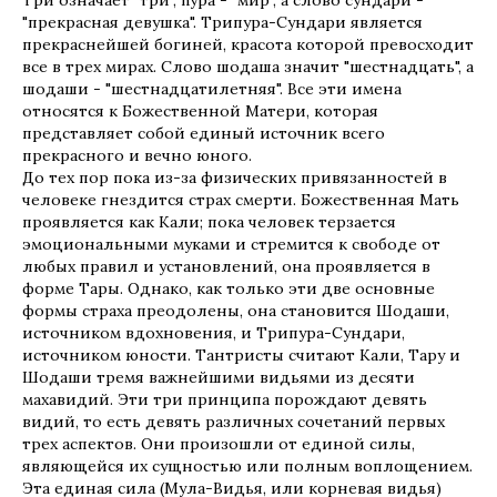
Три означает "три", nypa - "мир", а слово сундари -
"прекрасная девушка". Трипура-Сундари является
прекраснейшей богиней, красота которой превосходит
все в трех мирах. Слово шодаша значит "шестнадцать", а
шодаши - "шестнадцатилетняя". Все эти имена
относятся к Божественной Матери, которая
представляет собой единый источник всего
прекрасного и вечно юного.
До тех пор пока из-за физических привязанностей в
человеке гнездится страх смерти. Божественная Мать
проявляется как Кали; пока человек терзается
эмоциональными муками и стремится к свободе от
любых правил и установлений, она проявляется в
форме Тары. Однако, как только эти две основные
формы страха преодолены, она становится Шодаши,
источником вдохновения, и Трипура-Сундари,
источником юности. Тантристы считают Кали, Тару и
Шодаши тремя важнейшими видьями из десяти
махавидий. Эти три принципа порождают девять
видий, то есть девять различных сочетаний первых
трех аспектов. Они произошли от единой силы,
являющейся их сущностью или полным воплощением.
Эта единая сила (Мула-Видья, или корневая видья)