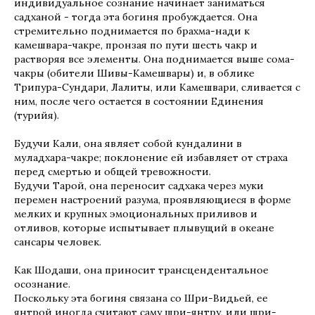
индивидуальное сознание начинает заниматься
садханой - тогда эта богиня пробуждается. Она
стремительно поднимается по брахма-нади к
камешвара-чакре, пронзая по пути шесть чакр и
растворяя все элементы. Она поднимается выше сома-
чакры (обители Шивы-Камешвары) и, в облике
Трипура-Сундари, Лалиты, или Камешвари, сливается с
ним, после чего остается в состоянии Единения
(турийя).
Будучи Кали, она являет собой кундалини в
муладхара-чакре; поклонение ей избавляет от страха
перед смертью и общей тревожности.
Будучи Тарой, она переносит садхака через муки
перемен настроений разума, проявляющиеся в форме
мелких и крупных эмоциональных приливов и
отливов, которые испытывает плывущий в океане
сансары человек.
Как Шодаши, она приносит трансцендентальное
осознание.
Поскольку эта богиня связана со Шри-Видьей, ее
янтрой иногда считают саму шри-янтру, или шри-