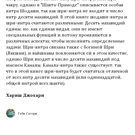
чакру, однако в "Шакта-Прамоде" описывается особая
янтра Шодаши, так как шри-янтра не входит в число
янтр десяти махавидий. В этой книге шодаши-янтра и
шри-янтра считаются различными. Десять махавидий
едины, но, как единая видья, они не имеют
специальных функций и потому проявляются в
различных аспектах, чтобы исполнить определенные
задачи. Шри-янтра связана также с богиней Шри
(Лакшми), и вайшнавы поклоняются ей в этом качестве,
однако Шри входит в число десяти махавидий под
именем Камалы. Камала-янтра также существует, так
что в этой книге шри-янтра будет считаться отличной
от всех янтр десяти махавидий (или одиннадцатой,
общей янтрой всех шакти).
Хариш Джохари
Габи Сатори