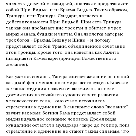
является десятой махавидьей, она также представляет
собой Шри-Видью, или Брахма-Видью. Таким образом,
Трипура, или Трипура-Сундари, является в
действительности Шри-Видьей. Шри есть Трипура,
так как она пребывает вне трех гун и обитает в трех
мирах манаса, буддхи и читты. Она является матерью
трех богов - Брахмы, Вишну и Шивы - и потому
представляет собой Трайи, объединенное сочетание
этой троицы. Кроме того, она известна как Лалита
(изящная) и Камешвари (принцип Божественного
желания).
Как уже пояснялось, Тантра считает желание основной
загадкой феноменального мира, всего сущего. Вначале
желание отделило шакти от шактимана, а после
достижения высочайшего уровня своего развития -
человеческого тела, - оно стало источником
стремления к единению. В санскрите слово "желание"
звучит как кома; богиня Кама представляет собой
индивидуальное сознание человека. Дремлющая
кундалини остается в муладхара-чакре до тех пор, пока
стремление к единению не станет таким сильным, что