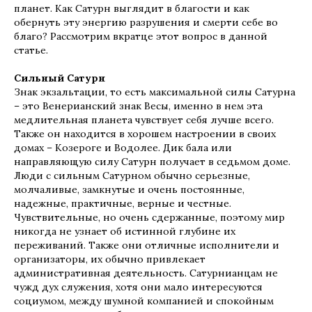
планет. Как Сатурн выглядит в благости и как
обернуть эту энергию разрушения и смерти себе во
благо? Рассмотрим вкратце этот вопрос в данной
статье.
Сильный Сатурн
Знак экзальтации, то есть максимальной силы Сатурна
– это Венерианский знак Весы, именно в нем эта
медлительная планета чувствует себя лучше всего.
Также он находится в хорошем настроении в своих
домах – Козероге и Водолее. Дик бала или
направляющую силу Сатурн получает в седьмом доме.
Люди с сильным Сатурном обычно серьезные,
молчаливые, замкнутые и очень постоянные,
надежные, практичные, верные и честные.
Чувствительные, но очень сдержанные, поэтому мир
никогда не узнает об истинной глубине их
переживаний. Также они отличные исполнители и
организаторы, их обычно привлекает
административная деятельность. Сатурнианцам не
чужд дух служения, хотя они мало интересуются
социумом, между шумной компанией и спокойным