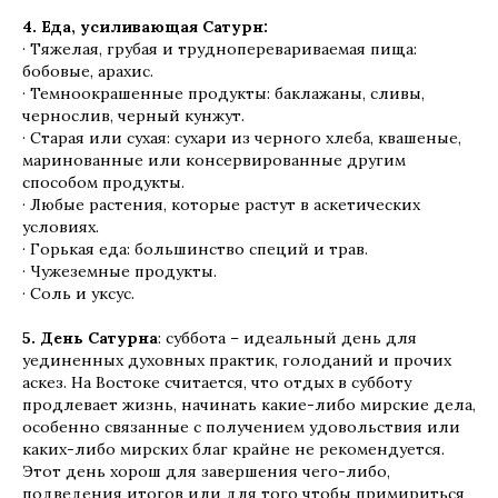
4. Еда, усиливающая Сатурн:
· Тяжелая, грубая и трудноперевариваемая пища:
бобовые, арахис.
· Темноокрашенные продукты: баклажаны, сливы,
чернослив, черный кунжут.
· Старая или сухая: сухари из черного хлеба, квашеные,
маринованные или консервированные другим
способом продукты.
· Любые растения, которые растут в аскетических
условиях.
· Горькая еда: большинство специй и трав.
· Чужеземные продукты.
· Соль и уксус.
5. День Сатурна
: суббота – идеальный день для
уединенных духовных практик, голоданий и прочих
аскез. На Востоке считается, что отдых в субботу
продлевает жизнь, начинать какие-либо мирские дела,
особенно связанные с получением удовольствия или
каких-либо мирских благ крайне не рекомендуется.
Этот день хорош для завершения чего-либо,
подведения итогов или для того чтобы примириться