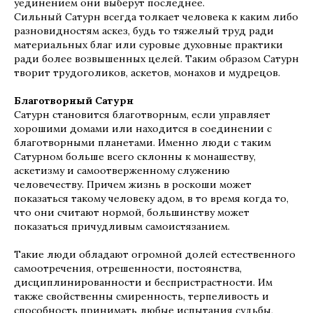
уединением они выберут последнее.
Сильный Сатурн всегда толкает человека к каким либо
разновидностям аскез, будь то тяжелый труд ради
материальных благ или суровые духовные практики
ради более возвышенных целей. Таким образом Сатурн
творит трудоголиков, аскетов, монахов и мудрецов.
Благотворный Сатурн
Сатурн становится благотворным, если управляет
хорошими домами или находится в соединении с
благотворными планетами. Именно люди с таким
Сатурном больше всего склонны к монашеству,
аскетизму и самоотверженному служению
человечеству. Причем жизнь в роскоши может
показаться такому человеку адом, в то время когда то,
что они считают нормой, большинству может
показаться причудливым самоистязанием.
Такие люди обладают огромной долей естественного
самоотречения, отрешенности, постоянства,
дисциплинированности и беспристрастности. Им
также свойственны смиренность, терпеливость и
способность принимать любые испытания судьбы,