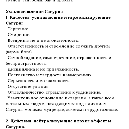
тканей, гангрены, рак и проказа.
Умилостивление Сатурна
1. Качества, усиливающие и гармонизирующие
Сатурн:
· Терпение.
· Смирение.
· Всепринятие и не эгоистичность.
· Ответственность и стремление служить другим
(карма-йога).
· Самообладание, самоотречение, отрешенность и
беспристрастность.
· Дисциплина и не привязанность.
· Постоянство и твердость в намерениях.
· Серьезность и молчаливость.
· Отсутствие уныния.
· Отшельничество, стремление к уединению.
· Уважительное отношение к старшим, а также всем
остальным людям, находящимся под влиянием
Сатурна: монахам, мудрецам, аскетам и трудоголикам.
2. Действия, нейтрализующие плохие эффекты
Сатурна.