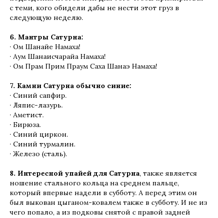
с теми, кого обидели дабы не нести этот груз в
следующую неделю.
6. Мантры Сатурна:
· Ом Шанайе Намаха!
· Аум Шанаисчарайа Намаха!
· Ом Прам Прим Праум Саха Шанаэ Намаха!
7. Камни Сатурна обычно синие:
· Синий сапфир.
· Ляпис-лазурь.
· Аметист.
· Бирюза.
· Синий циркон.
· Синий турмалин.
· Железо (сталь).
8. Интересной упайей для Сатурна
, также является
ношение стального кольца на среднем пальце,
который впервые надели в субботу. А перед этим он
был выкован цыганом-ковалем также в субботу. И не из
чего попало, а из подковы снятой с правой задней