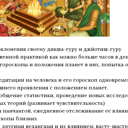
оклонения своему дикша-гуру и джйотиш-гуру
твенной практикой как можно больше часов в де
 гороскопы и положения планет в них, попытка 
едитации на человека и его гороскоп одновреме
шнего проявления с положением планет.
бобщение статистики, проведение новых исслед
х теорий (развивает чувствительность)
а панчангой, ежедневное отслеживание ее влиян
скопы близких
а другими ведангами и их влиянием: васту-шастр