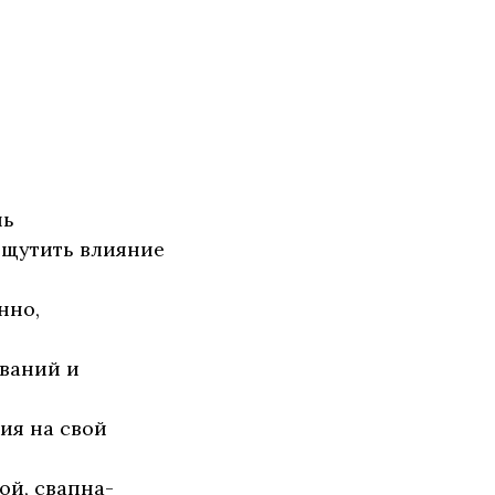
нь
ощутить влияние
нно,
ований и
ия на свой
ой, свапна-