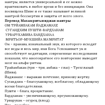
мантры, является универсальной и ее можно
практиковать в любое время и без инициации. Она
посвящена Шиве и ее также называют великой
мантрой бессмертия и защиты от всего злого.
Перевод Махамритьюнджая мантры
ОМ ТРЙАМБАКАМ ЙАДЖАМАХЕ
СУГАНДХИМ ПУШТИ-ВАРДХАНАМ
УРВАРУКАМИВА БАНДХАНАА
МРИТЬОР-МУКШИЙА МА’МРИТАТ
Ом – пранава, изначальный звук, из которого исходят
все веды и весь мир, имя Бога. Успокаивает ум и
способствует медитации, современные исследования
показали, что многократное его повторение выводит
мозг на альфа-ритмы.
Трайамбакам (три – три, амбака – глаз) – Трехглазый
(Шива).
Йаджамахе – выражаю почтение, приношу жертву.
Сугандхим – благоухающему, всеблагому, обладающему
всеми благодетелями.
Пушти – блага, процветание.
Вардханам – увеличивающему, преумножающему.
Урварукам – огурец (плод).