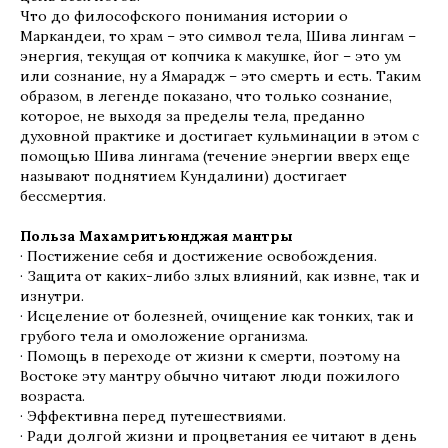
Что до философского понимания истории о
Маркандеи, то храм – это символ тела, Шива лингам –
энергия, текущая от копчика к макушке, йог – это ум
или сознание, ну а Ямарадж – это смерть и есть. Таким
образом, в легенде показано, что только сознание,
которое, не выходя за пределы тела, преданно
духовной практике и достигает кульминации в этом с
помощью Шива лингама (течение энергии вверх еще
называют поднятием Кундалини) достигает
бессмертия.
Польза Махамритьюнджая мантры
· Постижение себя и достижение освобождения.
· Защита от каких-либо злых влияний, как извне, так и
изнутри.
· Исцеление от болезней, очищение как тонких, так и
грубого тела и омоложение организма.
· Помощь в переходе от жизни к смерти, поэтому на
Востоке эту мантру обычно читают люди пожилого
возраста.
· Эффективна перед путешествиями.
· Ради долгой жизни и процветания ее читают в день