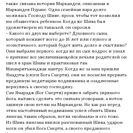
также связана история Маркандеи, описанная в
Маркандея Пуране. Одна семейная пара долго
молилась Господу Шиве, прося, чтобы тот позволил
им обзавестись ребенком. Когда же Шива был
удовлетворен их тапасьей, он спросил:
- Какого из двух вы выберете? Духовного сына,
который поживет всего до 16 лет или глупого и
эгоистичного, который будет жить долго и счастливо?
Они выбрали первого, когда же их сын подрос и узнал
о причине все увеличивающейся печали родителей он
ушел в храм Шивы и практиковал там
Махамритьюнджая мантру. Когда же за ним пришли
Ямадуты (слуги Бога Смерти), они не посмели прервать
преданную медитацию подвижника и озадаченные
вернулись к своему господину.
Сам Ямарадж (Бог Смерти) пришел забрать упрямого
йога, пытаясь сделать это сначала уговорами, а потом
закинув свою петлю на Маркандею. Но как раз перед
этим настойчивый подвижник успел обнять Шива
лингам, таким образом, петля «поймала» и его тоже.
Из Шива лингама явился разгневанный Шива, ударом
ноги он убил Бога Смерти, а своего преданного