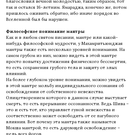
благословил вечной молодостью, таким образом, тот
так и остался 16-летним. Ямараджа, конечно же, потом
пришлось оживить обратно, ибо иначе порядок во
Вселенной был бы нарушен.
Философское понимание мантры
Как и в любом святом писании, мантре или какой-
нибудь философской мудрости, у Махамритьюнджая
мантры также есть несколько уровней понимания. На
самом грубом из них, можно видеть в этой мантре
просто попытку достижения физического бессмертия,
то есть сохранения грубого тела и защиту от злых
влияний.
На более глубоком уровне понимания, можно увидеть
в этой мантре мольбу индивидуального сознания об
освобождении от собственного невежества.
Олицетворением которого в данном случае выступает
смерть, то есть прерывание осознанности. Ведь Шива –
это и есть тот, кто управляет гуной невежества и
соответственно может освободить от ее пагубного
влияния. Вот почему эта мантра также называется
Мокша мантрой, то есть дарующей освобождение –
цель всех йогов.