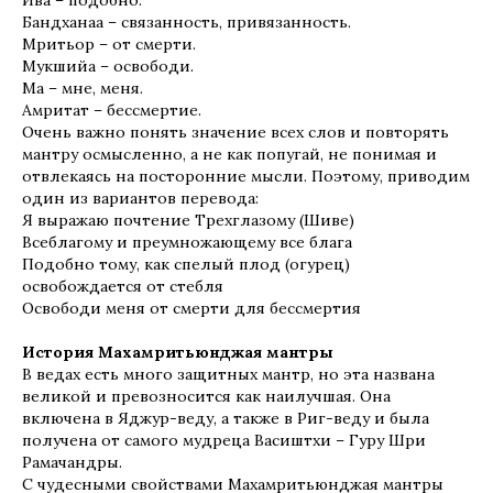
Ива – подобно.
Бандханаа – связанность, привязанность.
Мритьор – от смерти.
Мукшийа – освободи.
Ма – мне, меня.
Амритат – бессмертие.
Очень важно понять значение всех слов и повторять
мантру осмысленно, а не как попугай, не понимая и
отвлекаясь на посторонние мысли. Поэтому, приводим
один из вариантов перевода:
Я выражаю почтение Трехглазому (Шиве)
Всеблагому и преумножающему все блага
Подобно тому, как спелый плод (огурец)
освобождается от стебля
Освободи меня от смерти для бессмертия
История Махамритьюнджая мантры
В ведах есть много защитных мантр, но эта названа
великой и превозносится как наилучшая. Она
включена в Яджур-веду, а также в Риг-веду и была
получена от самого мудреца Васиштхи – Гуру Шри
Рамачандры.
С чудесными свойствами Махамритьюнджая мантры