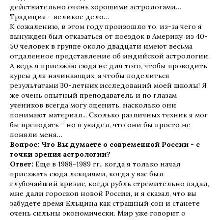
действительно очень хорошими астрологами…
Традиция - великое дело…
К сожалению, в этом году произошло то, из-за чего я
вынужден был отказаться от поездок в Америку: из 40-
50 человек в группе около двадцати имеют весьма
отдаленное представление об индийской астрологии.
А ведь я приезжаю сюда не для того, чтобы проводить
курсы для начинающих, а чтобы поделиться
результатами 30-летних исследований моей школы! Я
же очень опытный преподаватель и по глазам
учеников всегда могу оценить, насколько они
понимают материал... Сколько различных техник я мог
бы преподать - но я увидел, что они бы просто не
поняли меня…
Вопрос: Что Вы думаете о современной России - с
точки зрения астрологии?
Ответ:
Еще в 1988-1989 гг., когда я только начал
приезжать сюда лекциями, когда у вас был
глубочайший кризис, когда рубль стремительно падал,
мне дали гороскоп новой России, и я сказал, что вы
забудете время Ельцина как страшный сон и станете
очень сильны экономически. Мир уже говорит о