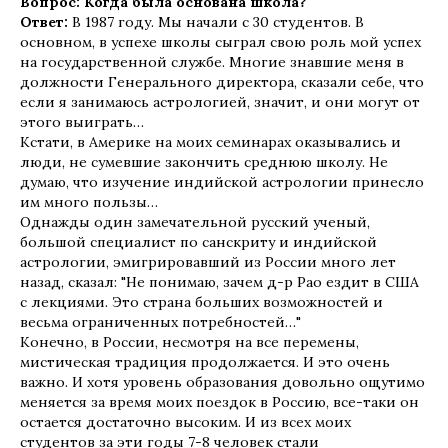
Вопрос: Когда была основана школа?
Ответ:
В 1987 году. Мы начали с 30 студентов. В
основном, в успехе школы сыграл свою роль мой успех
на государственной службе. Многие знавшие меня в
должности Генерального директора, сказали себе, что
если я занимаюсь астрологией, значит, и они могут от
этого выиграть…
Кстати, в Америке на моих семинарах оказывались и
люди, не сумевшие закончить среднюю школу. Не
думаю, что изучение индийской астрологии принесло
им много пользы…
Однажды один замечательной русский ученый,
большой специалист по санскриту и индийской
астрологии, эмигрировавший из России много лет
назад, сказал: "Не понимаю, зачем д-р Рао ездит в США
с лекциями. Это страна больших возможностей и
весьма ограниченных потребностей…"
Конечно, в России, несмотря на все перемены,
мистическая традиция продолжается. И это очень
важно. И хотя уровень образования довольно ощутимо
меняется за время моих поездок в Россию, все-таки он
остается достаточно высоким. И из всех моих
студентов за эти годы 7-8 человек стали