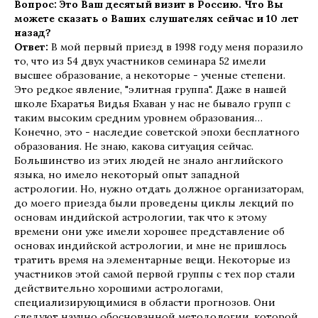
Вопрос: Это Ваш десятый визит в Россию. Что Вы
можете сказать о Ваших слушателях сейчас и 10 лет
назад?
Ответ:
В мой первый приезд в 1998 году меня поразило
то, что из 54 двух участников семинара 52 имели
высшее образование, а некоторые - ученые степени.
Это редкое явление, "элитная группа". Даже в нашей
школе Бхаратья Видья Бхаван у нас не бывало групп с
таким высоким средним уровнем образования…
Конечно, это - наследие советской эпохи бесплатного
образования. Не знаю, какова ситуация сейчас.
Большинство из этих людей не знало английского
языка, но имело некоторый опыт западной
астрологии. Но, нужно отдать должное организаторам,
до моего приезда были проведены циклы лекций по
основам индийской астрологии, так что к этому
времени они уже имели хорошее представление об
основах индийской астрологии, и мне не пришлось
тратить время на элементарные вещи. Некоторые из
участников этой самой первой группы с тех пор стали
действительно хорошими астрологами,
специализирующимися в области прогнозов. Они
следуют научно обоснованной методологии, которой