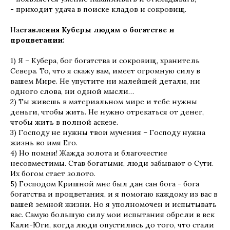
- приходит удача в поиске кладов и сокровищ.
На
ставления Куберы людям о богатстве и
процветании:
1) Я – Кубера, бог богатства и сокровищ, хранитель
Севера. То, что я скажу вам, имеет огромную силу в
вашем Мире. Не упустите ни малейшей детали, ни
одного слова, ни одной мысли…
2) Ты живешь в материальном мире и тебе нужны
деньги, чтобы жить. Не нужно отрекаться от денег,
чтобы жить в полной аскезе.
3) Господу не нужны твои мучения – Господу нужна
жизнь во имя Его.
4) Но помни! Жажда золота и благочестие
несовместимы. Став богатыми, люди забывают о Сути.
Их богом стает золото.
5) Господом Кришной мне был дан сан бога - бога
богатства и процветания, и я помогаю каждому из вас в
вашей земной жизни. Но я уполномочен и испытывать
вас. Самую большую силу мои испытания обрели в век
Кали-Юги, когда люди опустились до того, что стали