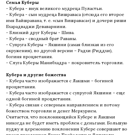
Семья Куберы
- Кубера - внук великого мудреца Пуластьи.
- Кубера - сын мудреца Вишраваса (отсюда его второе
имя Вайшравана, т. е. «сын Вишраваса») и дочери риши
Бхарадваджи Деваварнини.
- Близкий друг Куберы - Шива.
- Кубера - сводный брат Раваны.
- Супруга Куберы – Якшини (самая близкая из его
окружения), по другой версии – Радхи (Риддхи),
богиня процветания.
- Слуга Куберы Манибхадра – покровитель торговли.
Кубера и другие божества
- Кубера часто изображается с Лакшми – богиней
процветания.
- Кубера часто изображается с супругой Якшини – еще
одной богиней процветания.
- Кубера связан с северным направлением и потому
божеством торговли и денег Меркурием.
Считается, что поклоняющийся Кубере и Лакшми
никогда не будет иметь проблем с деньгами. Большую
пуджу и церемонию поклонения Кубере совершают во
время праздников Дхана Трайодаши и Дипавали.