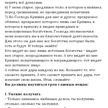
мерить всё деньгами.
6) У меня старое, уродливое тело, в котором я являюсь
перед грешниками, не прошедшими испытания.
7) Но Господь Кришна дал мне и другое, прекрасное
обличье, прекраснее которого лишь сам Кришна, в
котором я прихожу к людям праведным и
неискушенным богатством. Господь уполномочил
меня помогать им в их благочестивой деятельности.
Для этого он дал мне все богатства, которые были,
есть и будут. И теперь знайте!
Кто видит во мне лишь источник богатства – видит
мое старое, изуродованное тело. А кто видит во мне
Кришну, испытывающего и награждающего, тот видит
мое истинное лицо.
А сейчас мои дары каждому из вас. Возьмите те, что
сможете принять. А кто сможет принять все дары, тот
изменит свою жизнь. Итак, слушайте:
Вы должны научиться трем главным вещам:
1. Умение получать
- Только занимаясь любимым делом, ты получишь
столько, сколько ты заслужил.