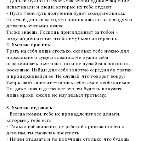
-
Деньги нужно получать так, чтобы удовлетворение
испытывали и люди, которые их тебе отдают.
-
Пусть твой путь получения будет созидательным.
Получай деньги за то, что приносишь пользу людям и
делаешь этот мир лучше.
Ты же знаешь, Господь приглядывает за тобой –
получай деньги так, чтобы ему было интересно.
2. Умение тратить
Трать на себя лишь столько, сколько тебе нужно для
нормального существования. Не нужно себя
ограничивать в мелочах, но и не пускайся в погоню за
роскошью. Найди для себя золотую середину в тратах
и придерживайся ее. Не слушай, что говорят вокруг.
Умерь свой аппетит — оставь себе самое необходимое.
Но, даже зная и делая все это, ты будешь получать
лишь крохи, ежели не научишься третьему:
3. Умение отдавать
- Всегда помни, тебе не принадлежат все деньги,
которые у тебя есть.
- Только избавившись от рабской привязанности к
деньгам, ты сможешь преуспеть.
- Начни отдавать и ты получишь столько, что будешь