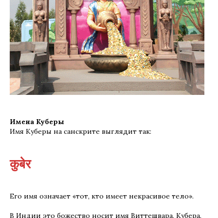
Имена Куберы
Имя Куберы на санскрите выглядит так:
कुबेर
Его имя означает «тот, кто имеет некрасивое тело».
В Индии это божество носит имя Виттешвара, Кубера.