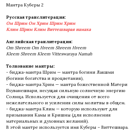
Мантра Куберы 2
Русская транслитерация:
Ом Шрим Ом Хрим Шрим Хрим
Клим Шрим Клим Виттешварая намаха
Английская транлитерация:
Om Shreem Om Hreem Shreem Hreem
Kleem Shreem Kleem Vitteswaraya Namah
Толкование мантры:
- биджа-мантра Шрим — мантра богини Лакшми
(богини богатства и процветания),
- биджа-мантра Хрим — мантра божественной Матери
Бхуванешвари, несущая сильную солнечную энергию
Солнца. Используется для очищения от всего
нежелательного и усиления силы молитвы в общем.
- биджа-мантра Клим — которую используют для
призывания Камы и Кришны (для исполнения
материальных и духовных желаний).
В этой мантре используется имя Куберы – Виттешвара.