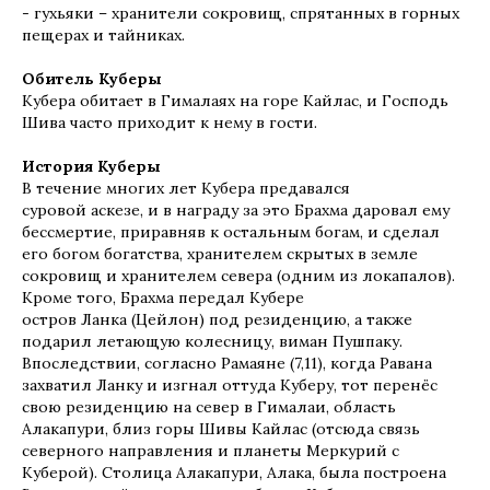
- гухьяки – хранители сокровищ, спрятанных в горных
пещерах и тайниках.
Обитель Куберы
Кубера обитает в Гималаях на горе Кайлас, и Господь
Шива часто приходит к нему в гости.
История Куберы
В течение многих лет Кубера предавался
суровой аскезе, и в награду за это Брахма даровал ему
бессмертие, приравняв к остальным богам, и сделал
его богом богатства, хранителем скрытых в земле
сокровищ и хранителем севера (одним из локапалов).
Кроме того, Брахма передал Кубере
остров Ланка (Цейлон) под резиденцию, а также
подарил летающую колесницу, виман Пушпаку.
Впоследствии, согласно Рамаяне (7,11), когда Равана
захватил Ланку и изгнал оттуда Куберу, тот перенёс
свою резиденцию на север в Гималаи, область
Алакапури, близ горы Шивы Кайлас (отсюда связь
северного направления и планеты Меркурий с
Куберой). Столица Алакапури, Алака, была построена