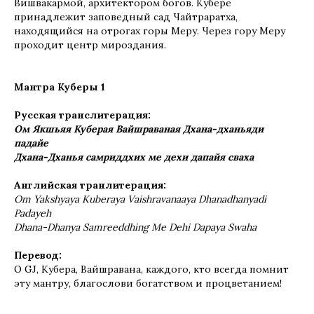
Вишвакармой, архитектором богов. Кубере
принадлежит заповедный сад Чайтраратха,
находящийся на отрогах горы Меру. Через гору Меру
проходит центр мироздания.
Мантра Куберы 1
Русская транслитерация:
Ом Якшьяя Куберая Вайшраваная Дхана-дханьяди
падайе
Дхана-Дханья самриддхих ме дехи дапайя сваха
Английская транлитерация:
Om Yakshyaya Kuberaya Vaishravanaaya Dhanadhanyadi
Padayeh
Dhana-Dhanya Samreeddhing Me Dehi Dapaya Swaha
Перевод:
О GJ, Кубера, Вайшравана, каждого, кто всегда помнит
эту мантру, благослови богатством и процветанием!