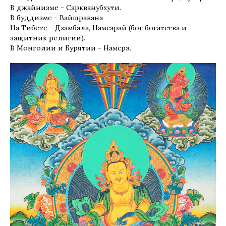
В джайнизме - Саркванубхути.
В буддизме - Вайшравана
На Тибете - Дзамбала, Намсарай (бог богатства и
защитник религии).
В Монголии и Бурятии - Намсрэ.