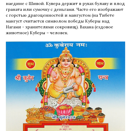
наедине с Шивой. Кувера держит в руках булаву и плод
граната или сумочку с деньгами. Часто его изображают
с горстью драгоценностей и мангустом (на Тибете
мангуст считается символом победы Куберы над
Нагами - хранителями сокровищ). Вахана (ездовое
животное) Куберы – человек.