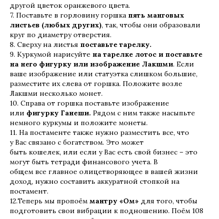
другой цветок оранжевого цвета.
7. Поставьте в горловину горшка
пять манговых
листьев (любых других)
, так, чтобы они образовали
круг по диаметру отверстия.
8. Сверху на листья
поставьте тарелку.
9. Куркумой нарисуйте
на тарелке лотос и поставьте
на него фигурку или изображение Лакшми
. Если
ваше изображение или статуэтка слишком большие,
разместите их слева от горшка. Положите возле
Лакшми несколько монет.
10. Справа от горшка поставьте изображение
или
фигурку Ганеши.
Рядом с ним также насыпьте
немного куркумы и положите монеты.
11. На постаменте также нужно разместить все, что
у Вас связано с богатством. Это может
быть кошелек, или если у Вас есть свой бизнес – это
могут быть тетради финансового учета. В
общем все главное олицетворяющее в вашей жизни
доход, нужно составить аккуратной стопкой на
постамент.
12.Теперь мы пропоём
мантру «Ом»
для того, чтобы
подготовить свои вибрации к подношению. Поём 108