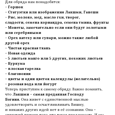
Для обряда нам понадобятся:
- Горшок
- Статуэтки или изображения Лакшми, Ганеши
- Рис, молоко, мед, масло гхи, творог,
сладости, семена кориандра, семена тмина, фрукты
- Монеты, замечательно если они будут золотыми
или серебряными
- Орех катеху или супари, можно также любой
другой орех
- Чистая красная ткань
- Новая одежда
- 5 листьев манго или 5 других, похожих листьев
- Куркума
- плоская тарелка
- благовония
- цветы и один цветок календулы (желательно)
- розовая вода или йогурт
Теперь приступим к самому обряду. Важно помнить,
что
Лакшми – самая преданная Господу
Богиня.
Она живет с единственной мыслью
удовлетворять и осчастливливать Вишну,
и никаких других идей нет в её сознании. Она –
сияющий пример того, что такое преданность. И мы