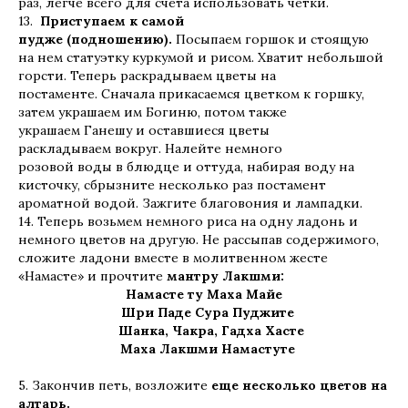
раз, легче всего для счёта использовать четки.
13.
Приступаем к самой
пудже (подношению).
Посыпаем горшок и стоящую
на нем статуэтку куркумой и рисом. Хватит небольшой
горсти. Теперь раскрадываем цветы на
постаменте. Сначала прикасаемся цветком к горшку,
затем украшаем им Богиню, потом также
украшаем Ганешу и оставшиеся цветы
раскладываем вокруг. Налейте немного
розовой воды в блюдце и оттуда, набирая воду на
кисточку, сбрызните несколько раз постамент
ароматной водой. Зажгите благовония и лампадки.
14. Теперь возьмем немного риса на одну ладонь и
немного цветов на другую. Не рассыпав содержимого,
сложите ладони вместе в молитвенном жесте
«Намасте» и прочтите
мантру Лакшми:
Намасте ту Маха Майе
Шри Паде Сура Пуджите
Шанка, Чакра, Гадха Хасте
Маха Лакшми Намастуте
5. Закончив петь, возложите
еще несколько цветов на
алтарь.