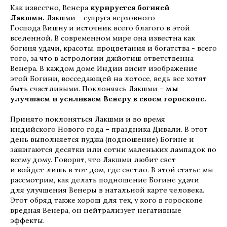
Как известно, Венера
курируется богиней
Лакшми.
Лакшми – супруга верховного
Господа Вишну и источник всего благого в этой
вселенной. В современном мире она известна как
богиня удачи, красоты, процветания и богатства - всего
того, за что в астрологии джйотиш ответственна
Венера. В каждом доме Индии висит изображение
этой Богини, восседающей на лотосе, ведь все хотят
быть счастливыми. Поклоняясь Лакшми –
мы
улучшаем и усиливаем Венеру в своем гороскопе.
Принято поклоняться Лакшми и во время
индийского Нового года – праздника Дивали. В этот
день выполняется пуджа (подношение) Богине и
зажигаются десятки или сотни маленьких лампадок по
всему дому. Говорят, что Лакшми любит свет
и войдет лишь в тот дом, где светло. В этой статье мы
рассмотрим, как делать подношение Богине удачи
для улучшения Венеры в натальной карте человека.
Этот обряд также хорош для тех, у кого в гороскопе
вредная Венера, он нейтрализует негативные
эффекты.