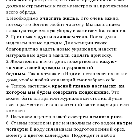
должны стремиться к такому настрою на протяжении
всего обряда.
1. Необходимо
очистить жилье.
Это очень важно,
потому что Богиня любит чистоту. Мы выполняем
влажную тщательную уборку и зажигаем благовония.
2. Принимаем
душ и очищаем тело.
После душа
надеваем новые одежды. Для женщин также
благоприятно надеть новые украшения, нанести
натуральные духи и макияж, сделать прическу.
3. Желательно в этот день пожертвовать
какую-
то часть своей одежды и украшений
бедным.
Так поступают в Индии: оставляют их возле
дома, чтобы любой желающий смог забрать себе.
4. Теперь застилаем
красной тканью постамент, на
котором мы будем совершать подношение.
Это
может быть алтарь или журнальный столик. Лучше
всего разместить его в восточной части квартиры или
комнаты.
5. Насыпаем в центр нашей скатерти
немного риса.
6. Ставим горшок на рис и наполняем его водой
на три
четверти
. В воду складываем подготовленный орех,
монету и цветок календулы. Подойдет и любой