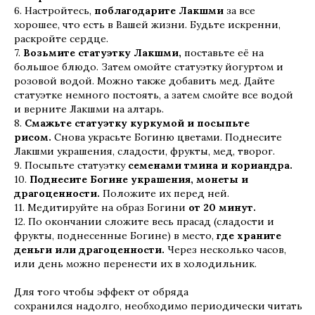
6. Настройтесь,
поблагодарите Лакшми
за все
хорошее, что есть в Вашей жизни. Будьте искренни,
раскройте сердце.
7.
Возьмите статуэтку Лакшми,
поставьте её на
большое блюдо. Затем омойте статуэтку йогуртом и
розовой водой. Можно также добавить мед. Дайте
статуэтке немного постоять, а затем смойте все водой
и верните Лакшми на алтарь.
8.
Смажьте статуэтку куркумой и посыпьте
рисом.
Снова украсьте Богиню цветами. Поднесите
Лакшми украшения, сладости, фрукты, мед, творог.
9. Посыпьте статуэтку
семенами тмина и кориандра.
10.
Поднесите Богине украшения, монеты и
драгоценности.
Положите их перед ней.
11. Медитируйте на образ Богини
от 20 минут.
12. По окончании сложите весь прасад (сладости и
фрукты, поднесенные Богине) в место,
где храните
деньги или драгоценности.
Через несколько часов,
или день можно перенести их в холодильник.
Для того чтобы эффект от обряда
сохранился надолго, необходимо периодически читать