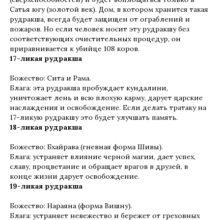
Сатья югу (золотой век). Дом, в котором хранится такая
рудракша, всегда будет защищен от ограблений и
пожаров. Но если человек носит эту рудракшу без
соответствующих очистительных процедур, он
приравнивается к убийце 108 коров.
17-ликая рудракша
Божество: Сита и Рама.
Блага: эта рудракша пробуждает кундалини,
уничтожает лень и всю плохую карму, дарует царские
наслаждения и освобождение. Если делать тратаку на
17-ликую рудракшу это будет улучшать память.
18-ликая рудракша
Божество: Бхайрава (гневная форма Шивы).
Блага: устраняет влияние черной магии, дает успех,
славу, процветание и обращает врагов в друзей, в
конце жизни дарует освобождение.
19-ликая рудракша
Божество: Нараяна (форма Вишну).
Блага: устраняет невежество и бережет от греховных