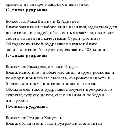
хранить на алтаре в закрытой шкатулке.
12-ликая рудракша
Божество: Маха Вишну и 12 Адитьев.
Блага: защита от любого вида насилия, идеальна для
политиков и людей, облаченных властью, наделяет
своего владельца качествами Сурьи (Солнца).
Обладатель такой рудракши получает благо
эквивалентное благу от жертвования 108 коров.
13-ликая рудракша
Божество: Камадева, а также Индра.
Блага: исполняет любые желания, дарует роскошь и
комфорт, привлекательность, очаровательность и
благосклонность противоположного пола.
Обладатель такой рудракши получает прекрасного
супруга\супругу, детей, силу, знания и победу в
дискуссиях.
14-ликая рудракша
Божество: Рудра и Хануман.
Блага: обладатель такой рудракши становится