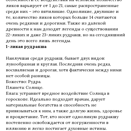
ликов варьирует от 1 до 21, самые распространенные
среди них – это пятиликие. Одноликие, двуликие и
те, количество ликов которых больше 14 считаются
очень редкими и дорогими. Также из далекой
древности к нам доходят легенды о существовании
22-ликих и даже 23-ликих рудракш, но на сегодняшний
день это всего лишь легенды.
1-ликая рудракша
Наилучшая среди рудракш, бывает двух видов:
лунообразная и круглая. Последняя очень редка,
восхваляемая и дорогая, хотя фактически между ними
нет особой разницы.
Божество: Рудра.
Планета: Солнце.
Блага: устраняет вредное воздействие Солнца в
гороскопе. Идеально подходит врачам, дарует
материальные богатства и способность не
привязываться к ним, а также долгую жизнь, здоровье
и процветание. Тот, кто носит одноликую рудракшу
постепенно освобождается от погруженности в
иллюзию и легко постигает духовные истины.