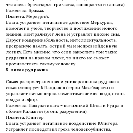
человека: брамачарья, грихастха, ванапрастха и саньяса).
Божество: Брахма.
Планета: Меркурий.
Блага: устраняет негативное действие Меркурия,
помогает в учебе, творчестве и постижении нового
знания. Нейтрализует лень и устраняет плохие сны.
Дарует коммуникабельность, интеллектуальность,
прекрасную память, острый ум и непревзойденную
логику. Есть мнение, что если закрепить три такие
рудракши на правом плече, то никто не сможет
противостоять такому человеку.
5-ликая рудракша
Самая распространенная и универсальная рудракша,
символизирует 5 Пандавов (герои Махабхараты) и
управляет пятью первоэлементами: земля, вода, огонь,
воздух и эфир.
Божество: Пашупатинатх – пятиликий Шива и Рудра в
облике Калаагни (огонь разрушения).
Планета: Юпитер.
Блага: устраняет негативное воздействие Юпитера.
Устраняет последствия греха человекоубийства,