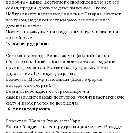
подобным Шиве, достигает освобождения и вся его
семья, предки, друзья и даже знакомые – тоже.
Нейтрализует негативное влияние Сатурна, сжигает
все грехи, наделяет острым умом и пониманием
духовных истин.
Носить: на макушке, на груди, на третьем глазе и на
правой руке.
15-ликая рудракша
Согласно легенде Вишвакарман (зодчий богов)
обратился к Шиве за благословением на создание
оружия для богов. В ответ на эту просьбу Шива
даровал ему 15-ликую рудракшу.
Божество: Махамритьюнджая (Шива в форме
победителя смерти).
Блага: освобождает от страха смерти и
саморазрушительных поступков, увеличивает мужскую
силу и дарует успех во всех делах.
16-ликая рудракша
Божество: Шанкар Рупам или Хари.
Блага: обладатель этой рудракши достигает 16 сиддх
(сверхспособностей) и будет воплощаться только в