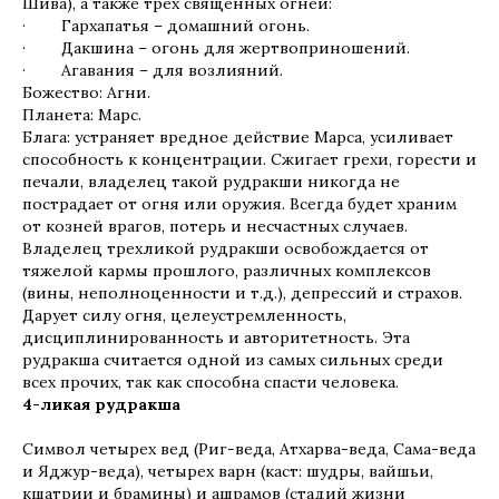
Шива), а также трех священных огней:
· Гархапатья – домашний огонь.
· Дакшина – огонь для жертвоприношений.
· Агавания – для возлияний.
Божество: Агни.
Планета: Марс.
Блага: устраняет вредное действие Марса, усиливает
способность к концентрации. Сжигает грехи, горести и
печали, владелец такой рудракши никогда не
пострадает от огня или оружия. Всегда будет храним
от козней врагов, потерь и несчастных случаев.
Владелец трехликой рудракши освобождается от
тяжелой кармы прошлого, различных комплексов
(вины, неполноценности и т.д.), депрессий и страхов.
Дарует силу огня, целеустремленность,
дисциплинированность и авторитетность. Эта
рудракша считается одной из самых сильных среди
всех прочих, так как способна спасти человека.
4-ликая рудракша
Символ четырех вед (Риг-веда, Атхарва-веда, Сама-веда
и Яджур-веда), четырех варн (каст: шудры, вайшьи,
кшатрии и брамины) и ашрамов (стадий жизни