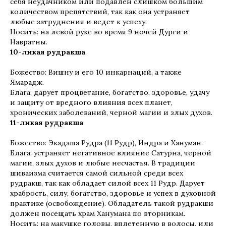
себя неудачником или подавлен слишком большим
количеством препятствий, так как она устраняет
любые затруднения и ведет к успеху.
Носить: на левой руке во время 9 ночей Дурги и
Навратны.
10-ликая рудракша
Божество: Вишну и его 10 инкарнаций, а также
Ямарадж.
Блага: дарует процветание, богатство, здоровье, удачу
и защиту от вредного влияния всех планет,
хронических заболеваний, черной магии и злых духов.
11-ликая рудракша
Божество: Экадаша Рудра (11 Рудр), Индра и Хануман.
Блага: устраняет негативное влияние Сатурна, черной
магии, злых духов и любые несчастья. В традиции
шиваизма считается самой сильной среди всех
рудракш, так как обладает силой всех 11 Рудр. Дарует
храбрость, силу, богатство, здоровье и успех в духовной
практике (освобождение). Обладатель такой рудракши
должен посещать храм Ханумана по вторникам.
Носить: на макушке головы, вплетенную в волосы, или