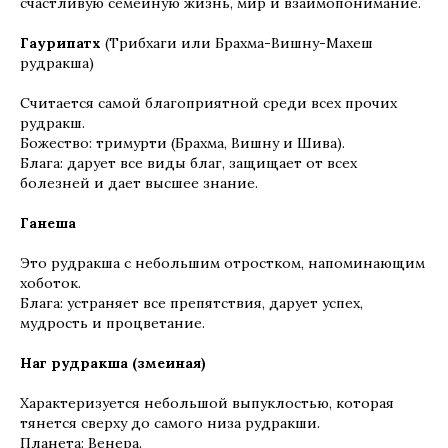
счастливую семейную жизнь, мир и взаимопонимание.
Гаурипатх
(Трибхаги или Брахма-Вишну-Махеш
рудракша)
Считается самой благоприятной среди всех прочих
рудракш.
Божество: тримурти (Брахма, Вишну и Шива).
Блага: дарует все виды благ, защищает от всех
болезней и дает высшее знание.
Ганеша
Это рудракша с небольшим отростком, напоминающим
хоботок.
Блага: устраняет все препятствия, дарует успех,
мудрость и процветание.
Наг рудракша (змеиная)
Характеризуется небольшой выпуклостью, которая
тянется сверху до самого низа рудракши.
Планета: Венера.