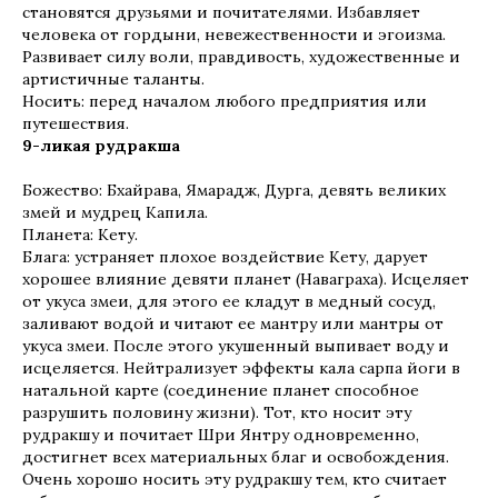
становятся друзьями и почитателями. Избавляет
человека от гордыни, невежественности и эгоизма.
Развивает силу воли, правдивость, художественные и
артистичные таланты.
Носить: перед началом любого предприятия или
путешествия.
9-ликая рудракша
Божество: Бхайрава, Ямарадж, Дурга, девять великих
змей и мудрец Капила.
Планета: Кету.
Блага: устраняет плохое воздействие Кету, дарует
хорошее влияние девяти планет (Наваграха). Исцеляет
от укуса змеи, для этого ее кладут в медный сосуд,
заливают водой и читают ее мантру или мантры от
укуса змеи. После этого укушенный выпивает воду и
исцеляется. Нейтрализует эффекты кала сарпа йоги в
натальной карте (соединение планет способное
разрушить половину жизни). Тот, кто носит эту
рудракшу и почитает Шри Янтру одновременно,
достигнет всех материальных благ и освобождения.
Очень хорошо носить эту рудракшу тем, кто считает