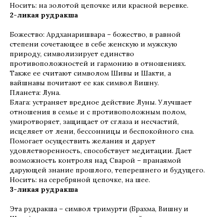
Носить: на золотой цепочке или красной веревке.
2-ликая рудракша
Божество: Ардханаришвара – божество, в равной
степени сочетающее в себе женскую и мужскую
природу, символизирует единство
противоположностей и гармонию в отношениях.
Также ее считают символом Шивы и Шакти, а
вайшнавы почитают ее как символ Вишну.
Планета: Луна.
Блага: устраняет вредное действие Луны. Улучшает
отношения в семье и с противоположным полом,
умиротворяет, защищает от сглаза и несчастий,
исцеляет от лени, бессонницы и беспокойного сна.
Помогает осуществить желания и дарует
удовлетворенность, способствует медитации. Дает
возможность контроля над Сварой – пранаямой
дарующей знание прошлого, теперешнего и будущего.
Носить: на серебряной цепочке, на шее.
3-ликая рудракша
Эта рудракша – символ тримурти (Брахма, Вишну и