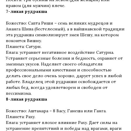
правом (для мужчин) плече.
7-ликая рудракша
Божество: Сапта Риши – семь великих мудрецов и
Ананга Шива (бестелесный), а в вайшнавской традиции
эта рудракша символизирует змея Шешу, на котором
покоится Вишну.
Планета: Сатурн.
Блага: устраняет негативное воздействие Сатурна.
Устраняет серьезные болезни и бедность, охраняет от
змеиных укусов. Наделяет своего обладателя
профессиональными качествами и способностью
делать свое дело очень хорошо, дарует успех в любой
работе. Владелец этой рудракши освобождается от
любых бед, всегда удовлетворен и свободен от
пессимизма.
8-ликая рудракша
Божество: Аштамара – 8 Васу, Ганеша или Ганга.
Планета: Раху.
Блага: устраняет плохое влияние Раху. Дает силы на
устранение препятствий и победы над врагами, враги