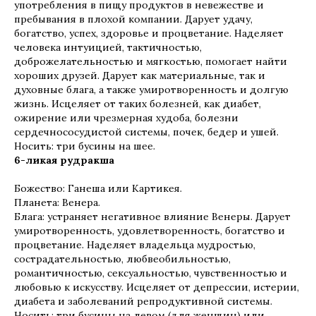
употребления в пищу продуктов в невежестве и
пребывания в плохой компании. Дарует удачу,
богатство, успех, здоровье и процветание. Наделяет
человека интуицией, тактичностью,
доброжелательностью и мягкостью, помогает найти
хороших друзей. Дарует как материальные, так и
духовные блага, а также умиротворенность и долгую
жизнь. Исцеляет от таких болезней, как диабет,
ожирение или чрезмерная худоба, болезни
сердечнососудистой системы, почек, бедер и ушей.
Носить: три бусины на шее.
6-ликая рудракша
Божество: Ганеша или Картикея.
Планета: Венера.
Блага: устраняет негативное влияние Венеры. Дарует
умиротворенность, удовлетворенность, богатство и
процветание. Наделяет владельца мудростью,
сострадательностью, любвеобильностью,
романтичностью, сексуальностью, чувственностью и
любовью к искусству. Исцеляет от депрессии, истерии,
диабета и заболеваний репродуктивной системы.
Носить: три бусины на левом (для женщин) или