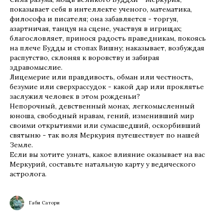
показывает себя в интеллекте ученого, математика,
философа и писателя; она забавляется - торгуя,
азартничая, танцуя на сцене, участвуя в игрищах;
благословляет, принося радость праведникам, покоясь
на плече Будды и стопах Вишну; наказывает, возбуждая
распутство, склоняя к воровству и забирая
здравомыслие.
Лицемерие или правдивость, обман или честность,
безумие или сверхрассудок - какой дар или проклятье
заслужил человек в этом рожденьи?
Непорочный, девственный монах, легкомысленный
юноша, свободный нравам, гений, изменивший мир
своими открытиями или сумасшедший, оскорбивший
святыню - так воля Меркурия путешествует по нашей
Земле.
Если вы хотите узнать, какое влияние оказывает на вас
Меркурий, составьте натальную карту у ведического
астролога.
Габи Сатори