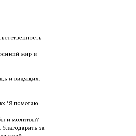
тветственность
тренний мир и
щь и видящих,
ю: "Я помогаю
бы и молитвы?
ы благодарить за
тся моей