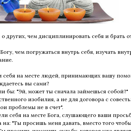
 о других, чем дисциплинировать себя и брать о
Богу, чем погружаться внутрь себя, изучать вну
ание.
и себя на месте людей, принимающих вашу помо
ждаетесь вы сами?
и бы: "Эй, может ты сначала займешься собой?"
твенного изобилия, а не для договора с совесть
мои проблемы не в счет".
вели себя на месте Бога, слушающего ваши прось
 на: "Ты просишь меня давать, вместо того чтоб
 Ты просишь изменить судьбу, которая уже являе