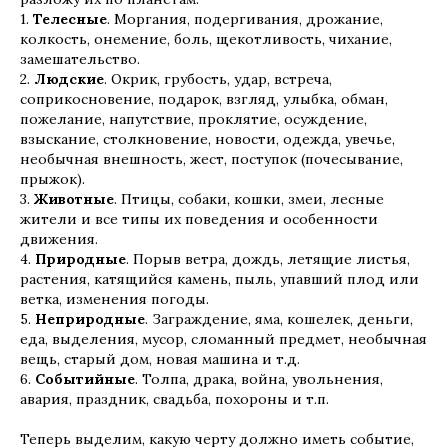
1.
Телесные
. Моргания, подергивания, дрожание,
колкость, онемение, боль, щекотливость, чихание,
замешательство.
2.
Людские
. Окрик, грубость, удар, встреча,
соприкосновение, подарок, взгляд, улыбка, обман,
пожелание, напутствие, проклятие, осуждение,
взыскание, столкновение, новости, одежда, увечье,
необычная внешность, жест, поступок (почесывание,
прыжок).
3.
Животные
. Птицы, собаки, кошки, змеи, лесные
жители и все типы их поведения и особенности
движения.
4.
Природные
. Порыв ветра, дождь, летящие листья,
растения, катящийся камень, пыль, упавший плод или
ветка, изменения погоды.
5.
Неприродные
. Заграждение, яма, кошелек, деньги,
еда, выделения, мусор, сломанный предмет, необычная
вещь, старый дом, новая машина и т.д.
6.
Событийные
. Толпа, драка, война, увольнения,
авария, праздник, свадьба, похороны и т.п.
Теперь выделим, какую черту должно иметь событие,