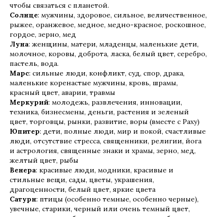
чтобы связаться с планетой.
Солнце
: мужчины, здоровое, сильное, величественное,
рыжее, оранжевое, медное, медно-красное, роскошное,
гордое, зерно, мед
Луна
: женщины, матери, младенцы, маленькие дети,
молочное, коровы, доброта, ласка, белый цвет, серебро,
пастель, вода.
Марс
: сильные люди, конфликт, суд, спор, драка,
маленькие коренастые мужчины, кровь, шрамы,
красный цвет, аварии, травмы
Меркурий
: молодежь, развлечения, инновации,
техника, бизнесмены, деньги, растения и зеленый
цвет, торговцы, рынки, развитие, воры (вместе с Раху)
Юпитер
: дети, полные люди, мир и покой, счастливые
люди, отсутствие стресса, священники, религии, йога
и астрология, священные знаки и храмы, зерно, мед,
желтый цвет, рыбы
Венера
: красивые люди, модники, красивые и
стильные вещи, сады, цветы, украшения,
драгоценности, белый цвет, яркие цвета
Сатурн
: птицы (особенно темные, особенно черные),
увечные, старики, черный или очень темный цвет,